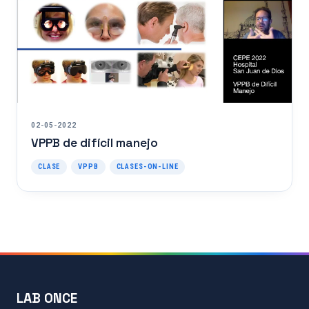
Todos los recursos
Esenciales de Vértigo
Fisiología básica
Clases on-line
02-05-2022
VPPB de difícil manejo
Maniobras y Terapias
CLASE
VPPB
CLASES-ON-LINE
Seminarios de alumnos
Actualidad
Contacto
LAB ONCE