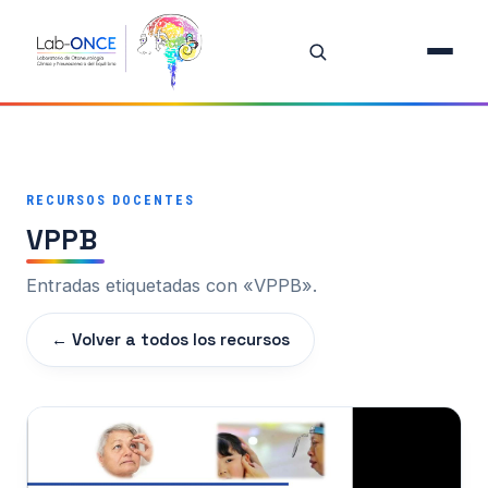
Inicio
Equipo
Investigación
RECURSOS DOCENTES
VPPB
Proyectos
Entradas etiquetadas con «VPPB».
Publicaciones destacadas
← Volver a todos los recursos
Todas las publicaciones
Oferta de Tesis
Recursos Docentes