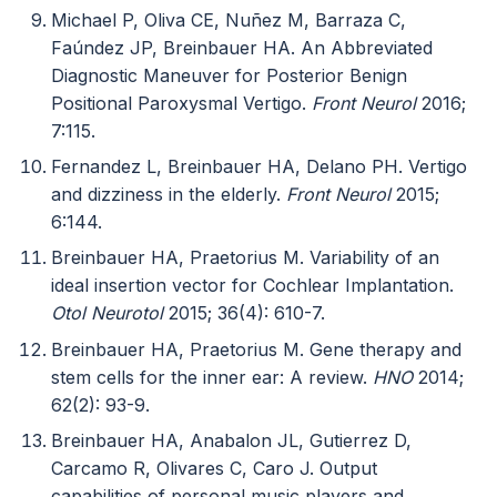
Michael P, Oliva CE, Nuñez M, Barraza C,
Faúndez JP, Breinbauer HA. An Abbreviated
Diagnostic Maneuver for Posterior Benign
Positional Paroxysmal Vertigo.
Front Neurol
2016;
7:115.
Fernandez L, Breinbauer HA, Delano PH. Vertigo
and dizziness in the elderly.
Front Neurol
2015;
6:144.
Breinbauer HA, Praetorius M. Variability of an
ideal insertion vector for Cochlear Implantation.
Otol Neurotol
2015; 36(4): 610-7.
Breinbauer HA, Praetorius M. Gene therapy and
stem cells for the inner ear: A review.
HNO
2014;
62(2): 93-9.
Breinbauer HA, Anabalon JL, Gutierrez D,
Carcamo R, Olivares C, Caro J. Output
capabilities of personal music players and