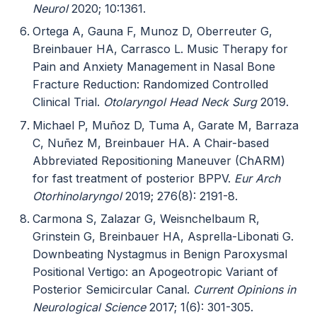
Neurol
2020; 10:1361.
Ortega A, Gauna F, Munoz D, Oberreuter G,
Breinbauer HA, Carrasco L. Music Therapy for
Pain and Anxiety Management in Nasal Bone
Fracture Reduction: Randomized Controlled
Clinical Trial.
Otolaryngol Head Neck Surg
2019.
Michael P, Muñoz D, Tuma A, Garate M, Barraza
C, Nuñez M, Breinbauer HA. A Chair-based
Abbreviated Repositioning Maneuver (ChARM)
for fast treatment of posterior BPPV.
Eur Arch
Otorhinolaryngol
2019; 276(8): 2191-8.
Carmona S, Zalazar G, Weisnchelbaum R,
Grinstein G, Breinbauer HA, Asprella-Libonati G.
Downbeating Nystagmus in Benign Paroxysmal
Positional Vertigo: an Apogeotropic Variant of
Posterior Semicircular Canal.
Current Opinions in
Neurological Science
2017; 1(6): 301-305.