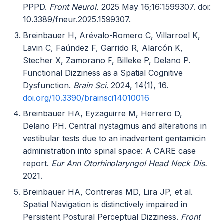
PPPD.
Front Neurol.
2025 May 16;16:1599307. doi:
10.3389/fneur.2025.1599307.
Breinbauer H, Arévalo-Romero C, Villarroel K,
Lavin C, Faúndez F, Garrido R, Alarcón K,
Stecher X, Zamorano F, Billeke P, Delano P.
Functional Dizziness as a Spatial Cognitive
Dysfunction.
Brain Sci.
2024, 14(1), 16.
doi.org/10.3390/brainsci14010016
Breinbauer HA, Eyzaguirre M, Herrero D,
Delano PH. Central nystagmus and alterations in
vestibular tests due to an inadvertent gentamicin
administration into spinal space: A CARE case
report.
Eur Ann Otorhinolaryngol Head Neck Dis.
2021.
Breinbauer HA, Contreras MD, Lira JP, et al.
Spatial Navigation is distinctively impaired in
Persistent Postural Perceptual Dizziness.
Front