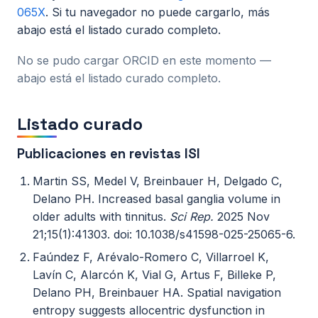
065X
. Si tu navegador no puede cargarlo, más
Todos los recursos
abajo está el listado curado completo.
Esenciales de Vértigo
No se pudo cargar ORCID en este momento —
abajo está el listado curado completo.
Fisiología básica
Listado curado
Clases on-line
Publicaciones en revistas ISI
Maniobras y Terapias
Martin SS, Medel V, Breinbauer H, Delgado C,
Seminarios de alumnos
Delano PH. Increased basal ganglia volume in
older adults with tinnitus.
Sci Rep.
2025 Nov
Actualidad
21;15(1):41303. doi: 10.1038/s41598-025-25065-6.
Faúndez F, Arévalo-Romero C, Villarroel K,
Contacto
Lavín C, Alarcón K, Vial G, Artus F, Billeke P,
Delano PH, Breinbauer HA. Spatial navigation
entropy suggests allocentric dysfunction in