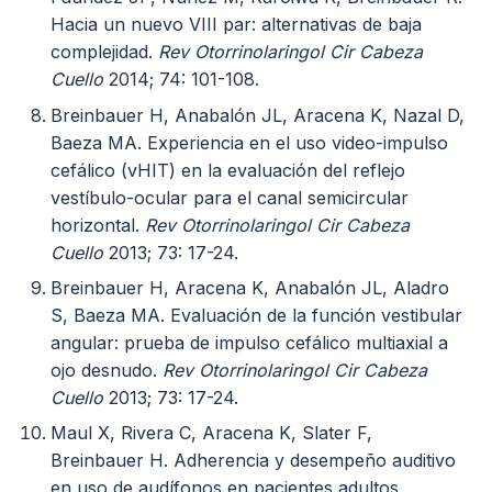
Hacia un nuevo VIII par: alternativas de baja
complejidad.
Rev Otorrinolaringol Cir Cabeza
Cuello
2014; 74: 101-108.
Breinbauer H, Anabalón JL, Aracena K, Nazal D,
Baeza MA. Experiencia en el uso video-impulso
cefálico (vHIT) en la evaluación del reflejo
vestíbulo-ocular para el canal semicircular
horizontal.
Rev Otorrinolaringol Cir Cabeza
Cuello
2013; 73: 17-24.
Breinbauer H, Aracena K, Anabalón JL, Aladro
S, Baeza MA. Evaluación de la función vestibular
angular: prueba de impulso cefálico multiaxial a
ojo desnudo.
Rev Otorrinolaringol Cir Cabeza
Cuello
2013; 73: 17-24.
Maul X, Rivera C, Aracena K, Slater F,
Breinbauer H. Adherencia y desempeño auditivo
en uso de audífonos en pacientes adultos