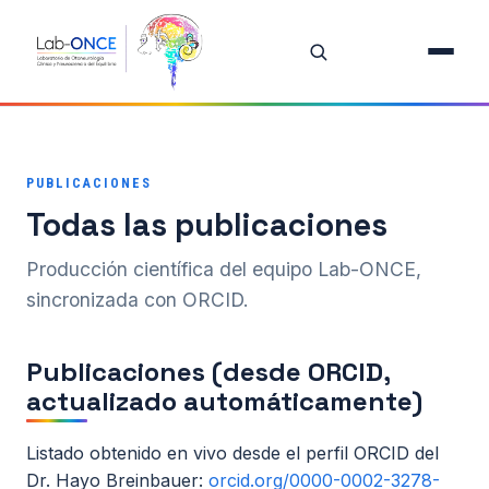
Inicio
Equipo
PUBLICACIONES
Investigación
Todas las publicaciones
Proyectos
Producción científica del equipo Lab-ONCE,
sincronizada con ORCID.
Publicaciones destacadas
Todas las publicaciones
Publicaciones (desde ORCID,
actualizado automáticamente)
Oferta de Tesis
Listado obtenido en vivo desde el perfil ORCID del
Recursos Docentes
Dr. Hayo Breinbauer:
orcid.org/0000-0002-3278-