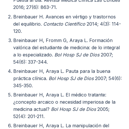
Puesta al día.
Revista Médica Clínica Las Condes
2016; 27(6): 863-71.
Breinbauer H. Avances en vértigo y trastornos
del equilibrio.
Contacto Científico
2014; 4(3): 114-
120.
Breinbauer H, Fromm G, Araya L. Formación
valórica del estudiante de medicina: de lo integral
a lo especializado.
Bol Hosp SJ de Dios
2007;
54(6): 337-344.
Breinbauer H, Araya L. Pauta para la buena
práctica clínica.
Bol Hosp SJ de Dios
2007; 54(6):
345-350.
Breinbauer H, Araya L. El médico tratante:
¿concepto arcaico o necesidad imperiosa de la
medicina actual?
Bol Hosp SJ de Dios
2005;
52(4): 201-211.
Breinbauer H, Araya L. La manipulación del