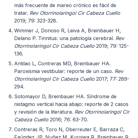
más frecuente de mareo crónico es fácil de
tratar.
Rev Otorrinolaringol Cir Cabeza Cuello
2019; 79: 323-328.
Wimmer J, Donoso R, Leiva A, Breinbauer H,
Delano P. Tinnitus: una patología cerebral.
Rev
Otorrinolaringol Cir Cabeza Cuello
2019; 79: 125-
136.
Antilao L, Contreras MD, Breinbauer HA.
Paroxismia vestibular: reporte de un caso.
Rev
Otorrinolaringol Cir Cabeza Cuello
2017; 77: 289-
294.
Sotomayor D, Breinbauer HA. Síndrome de
nistagmo vertical hacia abajo: reporte de 2 casos
y revisión de la literatura.
Rev Otorrinolaringol Cir
Cabeza Cuello
2016; 76: 63-70.
Contreras R, Toro N, Oberreuter E, Barraza C,
Faúndez JP, Nuñez M, Kuroiwa R, Breinbauer R.