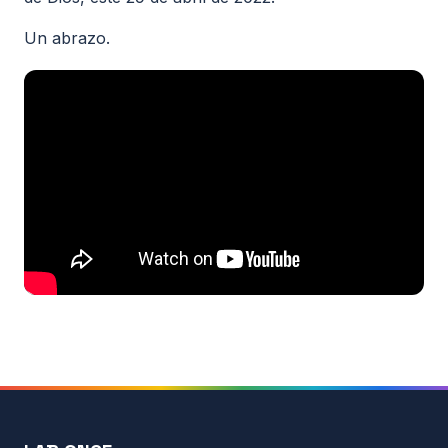
Todos los recursos
Un abrazo.
Esenciales de Vértigo
Fisiología básica
Clases on-line
Maniobras y Terapias
Seminarios de alumnos
Actualidad
Contacto