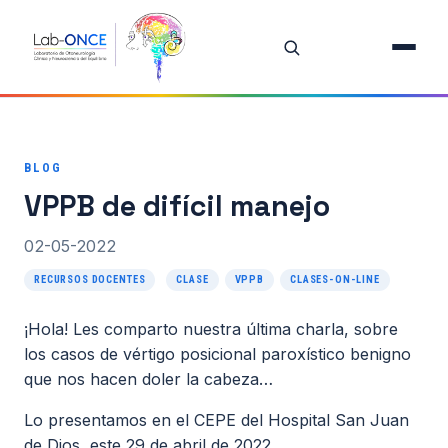
Inicio
Equipo
BLOG
Investigación
VPPB de difícil manejo
Proyectos
02-05-2022
Publicaciones destacadas
RECURSOS DOCENTES
CLASE
VPPB
CLASES-ON-LINE
Todas las publicaciones
¡Hola! Les comparto nuestra última charla, sobre
los casos de vértigo posicional paroxístico benigno
Oferta de Tesis
que nos hacen doler la cabeza…
Lo presentamos en el CEPE del Hospital San Juan
Recursos Docentes
de Dios, este 29 de abril de 2022.