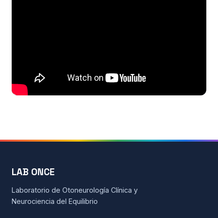
Todos los recursos
Esenciales de Vértigo
Fisiología básica
Clases on-line
Maniobras y Terapias
Seminarios de alumnos
Actualidad
LAB ONCE
Contacto
Laboratorio de Otoneurología Clínica y
Neurociencia del Equilibrio