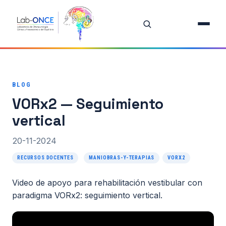
Inicio
Equipo
BLOG
Investigación
VORx2 — Seguimiento
Proyectos
vertical
Publicaciones destacadas
20-11-2024
RECURSOS DOCENTES
MANIOBRAS-Y-TERAPIAS
VORX2
Todas las publicaciones
Video de apoyo para rehabilitación vestibular con
Oferta de Tesis
paradigma VORx2: seguimiento vertical.
Recursos Docentes