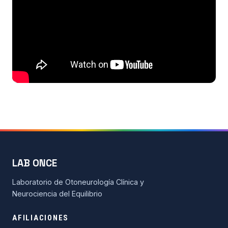
Todos los recursos
Esenciales de Vértigo
Fisiología básica
Clases on-line
Maniobras y Terapias
Seminarios de alumnos
LAB ONCE
Actualidad
Laboratorio de Otoneurología Clínica y
Contacto
Neurociencia del Equilibrio
AFILIACIONES