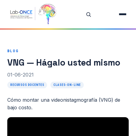
Inicio
Equipo
BLOG
Investigación
VNG — Hágalo usted mismo
Proyectos
01-06-2021
Publicaciones destacadas
RECURSOS DOCENTES
CLASES-ON-LINE
Todas las publicaciones
Cómo montar una videonistagmografía (VNG) de
bajo costo.
Oferta de Tesis
Recursos Docentes