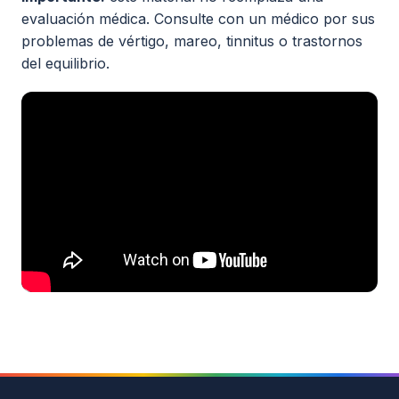
evaluación médica. Consulte con un médico por sus
Todos los recursos
problemas de vértigo, mareo, tinnitus o trastornos
del equilibrio.
Esenciales de Vértigo
Fisiología básica
Clases on-line
Maniobras y Terapias
Seminarios de alumnos
Actualidad
Contacto