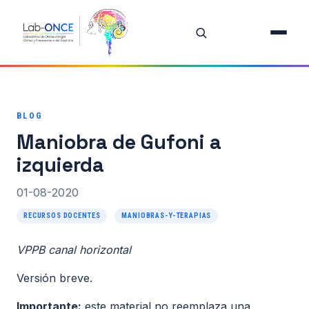
Inicio
Equipo
BLOG
Investigación
Maniobra de Gufoni a
Proyectos
izquierda
Publicaciones destacadas
01-08-2020
RECURSOS DOCENTES
MANIOBRAS-Y-TERAPIAS
Todas las publicaciones
VPPB canal horizontal
Oferta de Tesis
Versión breve.
Recursos Docentes
Importante:
este material no reemplaza una