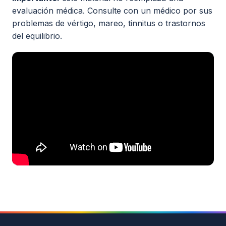
evaluación médica. Consulte con un médico por sus
Todos los recursos
problemas de vértigo, mareo, tinnitus o trastornos
del equilibrio.
Esenciales de Vértigo
Fisiología básica
Clases on-line
Maniobras y Terapias
Seminarios de alumnos
Actualidad
Contacto