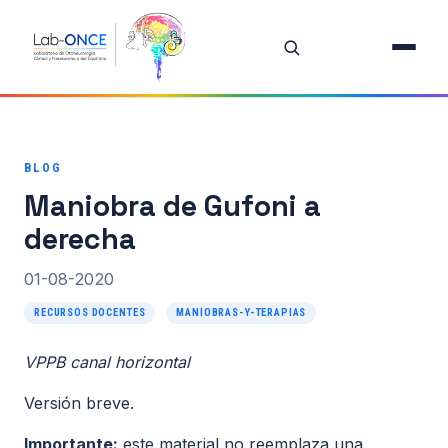
Inicio
Equipo
BLOG
Investigación
Maniobra de Gufoni a
Proyectos
derecha
Publicaciones destacadas
01-08-2020
RECURSOS DOCENTES
MANIOBRAS-Y-TERAPIAS
Todas las publicaciones
VPPB canal horizontal
Oferta de Tesis
Versión breve.
Recursos Docentes
Importante:
este material no reemplaza una