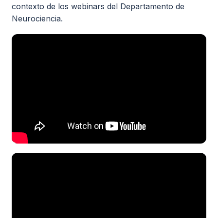
contexto de los webinars del Departamento de
Todos los recursos
Neurociencia.
Esenciales de Vértigo
Fisiología básica
Clases on-line
Maniobras y Terapias
Seminarios de alumnos
Actualidad
Contacto