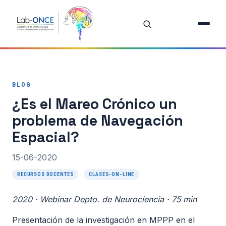
Inicio
Equipo
BLOG
Investigación
¿Es el Mareo Crónico un
Proyectos
problema de Navegación
Espacial?
Publicaciones destacadas
15-06-2020
Todas las publicaciones
RECURSOS DOCENTES
CLASES-ON-LINE
Oferta de Tesis
2020 · Webinar Depto. de Neurociencia · 75 min
Recursos Docentes
Presentación de la investigación en MPPP en el