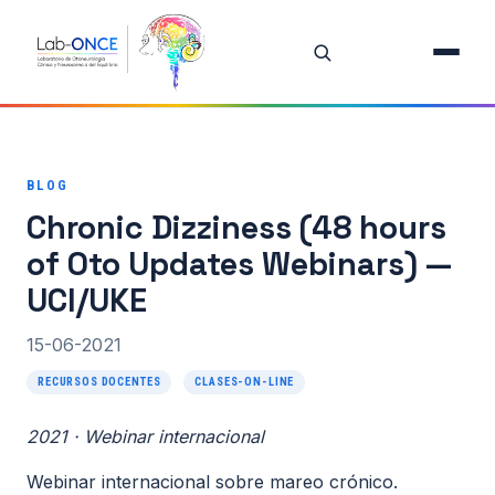
Inicio
Equipo
BLOG
Investigación
Chronic Dizziness (48 hours
Proyectos
of Oto Updates Webinars) —
UCI/UKE
Publicaciones destacadas
15-06-2021
Todas las publicaciones
RECURSOS DOCENTES
CLASES-ON-LINE
Oferta de Tesis
2021 · Webinar internacional
Recursos Docentes
Webinar internacional sobre mareo crónico.