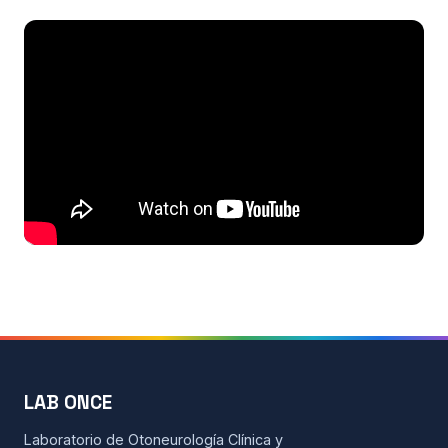
Todos los recursos
Esenciales de Vértigo
Fisiología básica
Clases on-line
Maniobras y Terapias
Seminarios de alumnos
Actualidad
Contacto
LAB ONCE
Laboratorio de Otoneurología Clínica y